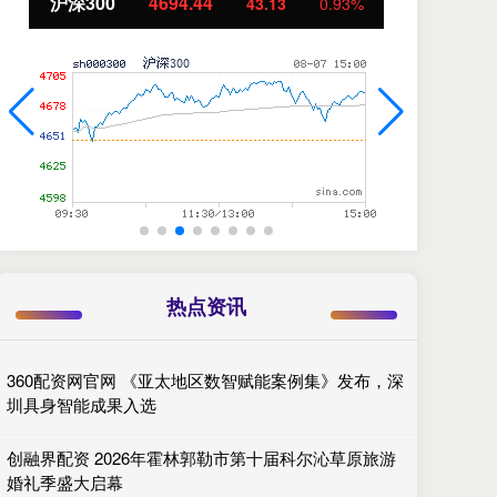
沪深300
4694.44
北
43.13
0.93%
热点资讯
360配资网官网 《亚太地区数智赋能案例集》发布，深
圳具身智能成果入选
创融界配资 2026年霍林郭勒市第十届科尔沁草原旅游
婚礼季盛大启幕