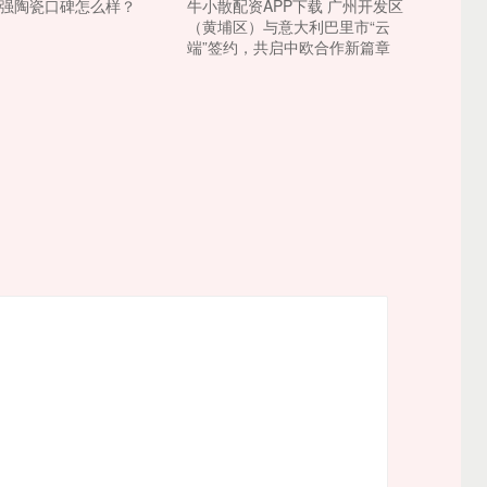
荣强陶瓷口碑怎么样？
牛小散配资APP下载 广州开发区
（黄埔区）与意大利巴里市“云
端”签约，共启中欧合作新篇章