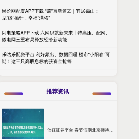
尚盈网配资APP下载 “蜀”写新篇②｜宜居蜀山：
见“缝”插针，幸福“满格”
闪电策略APP下载 六网织就新未来丨特高压、配网、
微电网三重布局释放经济新动能
乐咕乐配资平台 利好频出、数据回暖 楼市“小阳春”可
期！这三只高股息标的获资金抢筹
推荐资讯
信钰证券平台 春节假期北京接待游客1984.3万人次，实现旅游总花费331.4亿元