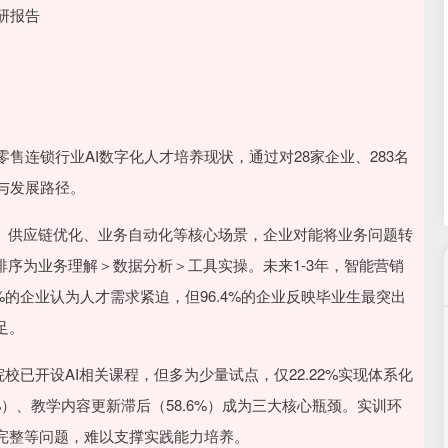
深证成指
14311.01
02%
200.89
1.42%
研报告
零售连锁行业AI数字化人才培养现状，通过对28家企业、283名
与发展路径。
销、供应链优化、业务自动化等核心场景，企业对能将业务问题转
排序为业务理解＞数据分析＞工具实操。未来1-3年，智能营销
%的企业认为人才需求紧迫，但96.4%的企业反映毕业生最突出
足。
校已开设AI相关课程，但多为少量试点，仅22.22%实现体系化
9%）、教学内容更新滞后（58.6%）成为三大核心瓶颈。实训环
完整等问题，难以支撑实践能力培养。