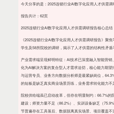
上证指数
3940.04
.40
2.13%
39.68
1.
今天分享的是：2025连锁行业AI数字化应用人才供需调
报告共计：62页
2025连锁行业AI数字化应用人才供需调研报告核心总结
《2025连锁行业AI数字化应用人才供需调研报告》聚焦
学生及58所院校的调研，揭示了人才供需的结构性矛盾
产业需求端呈现鲜明特征：AI技术已深度融入智能营
化为AI解决方案的复合型人才需求迫切，核心能力期望
与运营专员、业务方向数据分析师是最紧缺岗位，64.3
的短板是缺乏真实商业场景历练，业务需求转化能力不
院校供给端虽已启动改革，但存在明显制约：66.7%的院
建设；师资力量不足（86.2%）、实训设备缺乏（75.
节普遍存在工具落后、数据脱离真实场景、项目覆盖不