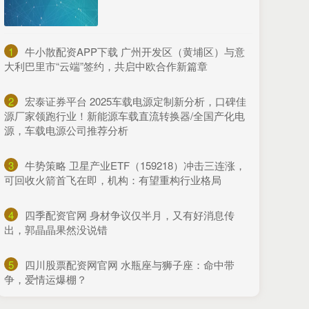
1
​牛小散配资APP下载 广州开发区（黄埔区）与意
大利巴里市“云端”签约，共启中欧合作新篇章
2
​宏泰证券平台 2025车载电源定制新分析，口碑佳
源厂家领跑行业！新能源车载直流转换器/全国产化电
源，车载电源公司推荐分析
3
​牛势策略 卫星产业ETF（159218）冲击三连涨，
可回收火箭首飞在即，机构：有望重构行业格局
4
​四季配资官网 身材争议仅半月，又有好消息传
出，郭晶晶果然没说错
5
​四川股票配资网官网 水瓶座与狮子座：命中带
争，爱情运爆棚？