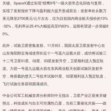
关键。SpaceX通过实现“猎鹰9号”一级火箭常态化回收与复用，
实现了发射报价下降与盈利能力提升形成双击：发射单价从数万
美元降至2700美元/公斤左右，仅为目前国内商业航天报价的13%
-32%，毛利率从25.4%大幅提高至约63%，远期有望进一步突破8
0%。
此外，试验卫星密集发射。11月9日，我国太原卫星发射中心在
山东海阳附近海域使用长征十一号遥六运载火箭，成功将试验三
十二号卫星01星、02星、03星发射升空，卫星顺利进入预定轨
道。力箭一号遥九运载火箭在东风商业航天创新试验区发射升
空，将搭载的楚天二号技术试验01星、02星顺利送入预定轨道，
飞行试验任务获得圆满成功。
中金公司军工机械首席分析师刘中玉指出，卫星产业正迎来关键
拐点，科技成长与自主可控属性凸显，当前三重催化共振——政
策（牌照发放、航天强国战略）、产业（组网加速）、资本（科