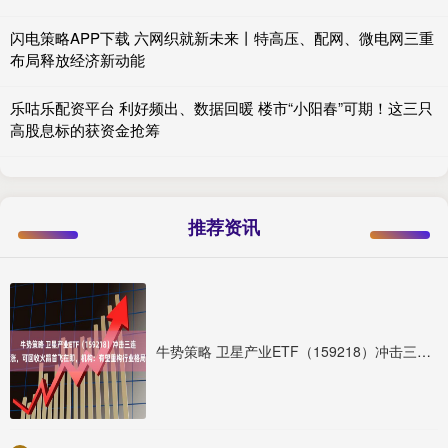
闪电策略APP下载 六网织就新未来丨特高压、配网、微电网三重
布局释放经济新动能
乐咕乐配资平台 利好频出、数据回暖 楼市“小阳春”可期！这三只
高股息标的获资金抢筹
推荐资讯
牛势策略 卫星产业ETF（159218）冲击三连涨，可回收火箭首飞在即，机构：有望重构行业格局