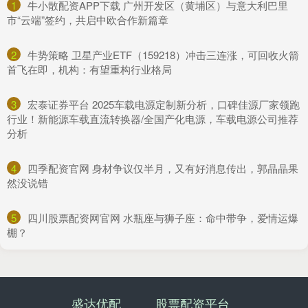
1
​牛小散配资APP下载 广州开发区（黄埔区）与意大利巴里
市“云端”签约，共启中欧合作新篇章
2
​牛势策略 卫星产业ETF（159218）冲击三连涨，可回收火箭
首飞在即，机构：有望重构行业格局
3
​宏泰证券平台 2025车载电源定制新分析，口碑佳源厂家领跑
行业！新能源车载直流转换器/全国产化电源，车载电源公司推荐
分析
4
​四季配资官网 身材争议仅半月，又有好消息传出，郭晶晶果
然没说错
5
​四川股票配资网官网 水瓶座与狮子座：命中带争，爱情运爆
棚？
盛达优配
股票配资平台