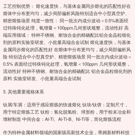
工艺控制优势： 熔化速度快，与基体金属同步熔化的匹配性好在
熔体中分布更均匀，减少局部偏析风险特别适合中小型真空炉、
精密熔炼场景 纯度一致性： 同一批次内成分波动＜0.5%表面经
过特殊钝化处理，氧增量＜100ppm几何形状规整，流动性好 高
端应用领域： 特种不锈钢、耐蚀合金的精确配比铝合金晶粒细化
剂的原料实验室研发、小批量高端合金试制 熔化速度快，与基体
金属同步熔化的匹配性好 在熔体中分布更均匀，减少局部偏析风
险 特别适合中小型真空炉、精密熔炼场景 同一批次内成分波动＜
0.5% 表面经过特殊钝化处理，氧增量＜100ppm 几何形状规整，
流动性好 特种不锈钢、耐蚀合金的精确配比 铝合金晶粒细化剂的
原料 实验室研发、小批量高端合金试制
3. 其他重要规格体系
钛屑/车屑：适用于感应熔炼的快速熔化 钛块/钛饼：定制尺寸，
用于特定熔炼工艺 钛粉：氢化脱氢粉、球形粉，用于粉末冶金和
增材制造 中间合金：Al-Ti、Al-Ti-B、Ni-Ti等，简化熔炼流程
作为特种金属材料领域的国家级高新技术企业，蒂姆新材料科技