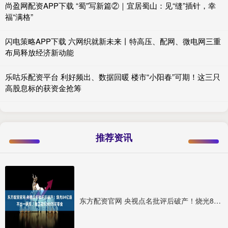
尚盈网配资APP下载 “蜀”写新篇②｜宜居蜀山：见“缝”插针，幸
福“满格”
闪电策略APP下载 六网织就新未来丨特高压、配网、微电网三重
布局释放经济新动能
乐咕乐配资平台 利好频出、数据回暖 楼市“小阳春”可期！这三只
高股息标的获资金抢筹
推荐资讯
东方配资官网 央视点名批评后破产！烧光84亿造不出一辆车，员工花5000万买零食