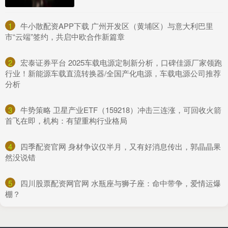
1
​牛小散配资APP下载 广州开发区（黄埔区）与意大利巴里
市“云端”签约，共启中欧合作新篇章
2
​宏泰证券平台 2025车载电源定制新分析，口碑佳源厂家领跑
行业！新能源车载直流转换器/全国产化电源，车载电源公司推荐
分析
3
​牛势策略 卫星产业ETF（159218）冲击三连涨，可回收火箭
首飞在即，机构：有望重构行业格局
4
​四季配资官网 身材争议仅半月，又有好消息传出，郭晶晶果
然没说错
5
​四川股票配资网官网 水瓶座与狮子座：命中带争，爱情运爆
棚？