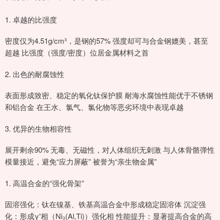
1. 卓越的比强度
密度仅为4.51g/cm³，是钢的57% 强度却可与合金钢媲美，甚至
超越 比强度（强度/密度）位居金属材料之首
2. 出色的耐腐蚀性
表面形成致密、稳定的氧化钛保护膜 耐海水腐蚀性能优于不锈钢
和铝合金 在王水、氯气、氯化物等恶劣环境中表现卓越
3. 优异的生物相容性
展开剩余90% 无毒、无磁性，对人体组织无刺激 与人体骨骼弹性
模量接近，避免“应力屏蔽” 被誉为“亲生物金属”
1. 高温合金的“强化骨架”
固溶强化：钛在镍基、铁基高温合金中形成稳定固溶体 沉淀强
化：形成γ'相（Ni₃(Al,Ti)）强化相 性能提升：显著提高合金的高