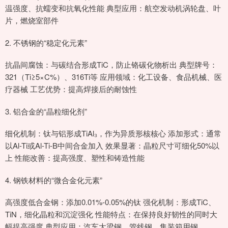
温强度、抗蠕变和抗氧化性能 典型应用：航空发动机涡轮盘、叶
片，燃烧室部件
2. 不锈钢的“稳定化元素”
抗晶间腐蚀：与碳结合形成TiC，防止铬碳化物析出 典型牌号：
321（Ti≥5×C%）、316Ti等 应用领域：化工设备、食品机械、医
疗器械 工艺优势：提高焊接后的耐蚀性
3. 铝合金的“晶粒细化剂”
细化机制：钛与铝形成TiAl₃，作为异质形核核心 添加形式：通常
以Al-Ti或Al-Ti-B中间合金加入 效果显著：晶粒尺寸可细化50%以
上 性能改善：提高强度、塑性和铸造性能
4. 钢铁材料的“微合金化元素”
高强度低合金钢：添加0.01%-0.05%的钛 强化机制：形成TiC、
TiN，细化晶粒和沉淀强化 性能特点：在保持良好韧性的同时大
幅提高强度 典型应用：汽车大梁钢、管线钢、集装箱用钢