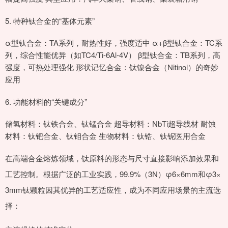
5. 特种钛合金的“基体元素”
α型钛合金：TA系列，耐热性好，强度适中 α+β型钛合金：TC系
列，综合性能优异（如TC4/Ti-6Al-4V） β型钛合金：TB系列，高
强度，可热处理强化 形状记忆合金：钛镍合金（Nitinol）的奇妙
应用
6. 功能材料的“关键成分”
储氢材料：钛铁合金、钛锰合金 超导材料：NbTi超导线材 耐蚀
材料：钛钯合金、钛钼合金 生物材料：钛锆、钛铌医用合金
在高端合金熔炼领域，钛原料的形态与尺寸直接影响添加效果和
工艺控制。根据广泛的工业实践，99.9%（3N）φ6×6mm和φ3×
3mm钛颗粒因其优异的工艺适应性，成为不同应用场景的主流选
择：