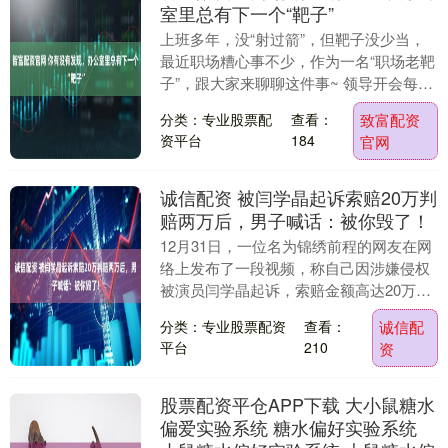
室里总有下一个“靶子”
上班多年，没“射过箭”，但靶子没少当，
最近职场糟心事不少，作为一名“职场老靶
子”，跟大家来聊聊这件事~ 领导开会每次
开会，措辞永远那几样： “最近业绩下
分类：专业股票配
查看：
致富配资
滑，我们....
资平台
184
官网
诚信配资 被闫学晶起诉索赔20万判
赔两万后，男子喊话：被你毁了！
12月31日，一位名为锦绣前程的网友在网
络上发布了一段视频，称自己因涉嫌侵权
被演员闫学晶起诉，索赔金额高达20万
元，但最终法院判定赔偿仅为2万元。在视
分类：专业股票配资
查看：
诚信配
频中，这位....
平台
210
资
股票配资平仓APP下载 大小鼠糖水
偏爱实验系统 糖水偏好实验系统