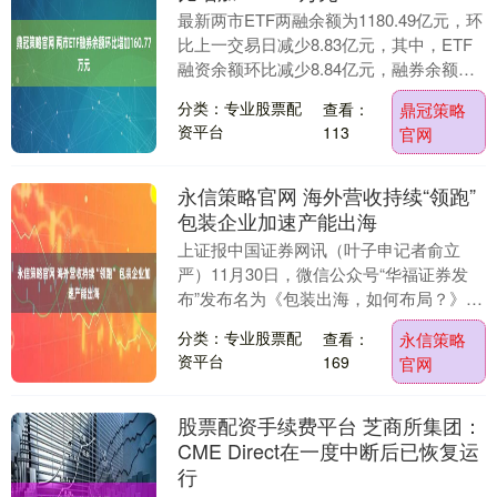
最新两市ETF两融余额为1180.49亿元，环
比上一交易日减少8.83亿元，其中，ETF
融资余额环比减少8.84亿元，融券余额环
比增加160.77万元。 证券时....
分类：专业股票配
查看：
鼎冠策略
资平台
113
官网
永信策略官网 海外营收持续“领跑”
包装企业加速产能出海
上证报中国证券网讯（叶子申记者俞立
严）11月30日，微信公众号“华福证券发
布”发布名为《包装出海，如何布局？》的
文章。文章观点认为，近年来，随着国内
分类：专业股票配
查看：
永信策略
存量市场饱和....
资平台
169
官网
股票配资手续费平台 芝商所集团：
CME Direct在一度中断后已恢复运
行