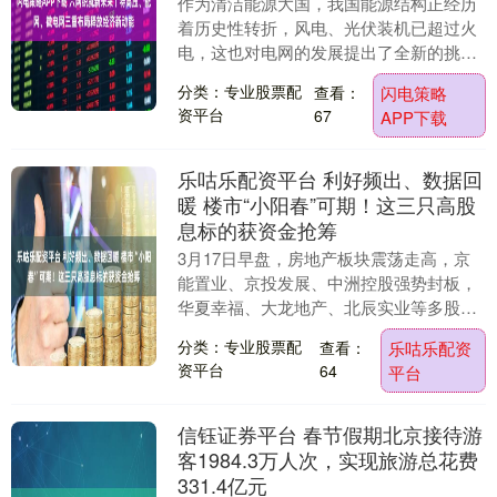
作为清洁能源大国，我国能源结构正经历
着历史性转折，风电、光伏装机已超过火
电，这也对电网的发展提出了全新的挑
战。“十五五”时期，我国将投资超5万亿元
分类：专业股票配
查看：
闪电策略
建设新型电网。....
资平台
67
APP下载
乐咕乐配资平台 利好频出、数据回
暖 楼市“小阳春”可期！这三只高股
息标的获资金抢筹
3月17日早盘，房地产板块震荡走高，京
能置业、京投发展、中洲控股强势封板，
华夏幸福、大龙地产、北辰实业等多股跟
涨。 业内人士指出，随着库存指标迎来拐
分类：专业股票配
查看：
乐咕乐配资
点、价格端企....
资平台
64
平台
信钰证券平台 春节假期北京接待游
客1984.3万人次，实现旅游总花费
331.4亿元