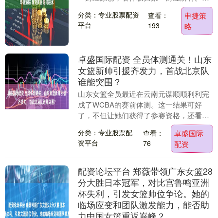
经第一财经书面授权，不得以任何方式加
分类：专业股票配资
查看：
申捷策
以使用，包....
平台
193
略
卓盛国际配资 全员体测通关！山东
女篮新帅引援齐发力，首战北京队
谁能突围？
山东女篮全员最近在云南元谋顺顺利利完
成了WCBA的赛前体测。这一结果可好
了，不但让她们获得了参赛资格，还看得
出队员们竞技状态很不错。队里的周静、
分类：专业股票配
查看：
卓盛国际
曹君伟、隋文萍和....
资平台
76
配资
配资论坛平台 郑薇带领广东女篮28
分大胜日本冠军，对比宫鲁鸣亚洲
杯失利，引发女篮帅位争论。她的
临场应变和团队激发能力，能否助
力中国女篮重返巅峰？