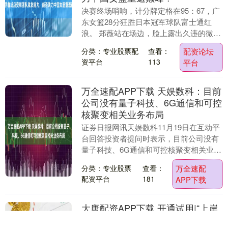
决赛终场哨响，计分牌定格在95：67，广
东女篮28分狂胜日本冠军球队富士通红
浪。 郑薇站在场边，脸上露出久违的微
笑。 广东女篮在亚俱杯决赛中迎战日本联
分类：专业股票配
查看：
配资论坛
赛冠军球队....
资平台
113
平台
万全速配APP下载 天娱数科：目前
公司没有量子科技、6G通信和可控
核聚变相关业务布局
证券日报网讯天娱数科11月19日在互动平
台回答投资者提问时表示，目前公司没有
量子科技、6G通信和可控核聚变相关业务
布局。关于公司具体经营情况，请以公司
分类：专业股票
查看：
万全速配
定期报告及....
配资平台
181
APP下载
大唐配资APP下载 开通试用|“上岸
考公网”重磅上线！资深名师授课