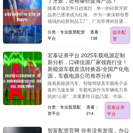
了牙胶，还有哪些蓝海产品？
随着市场竞争日趋激烈，单一的硅胶牙胶
品类已逐渐成为红海。 作为一家深耕母婴
领域的硅胶制品工厂，广东帝博科技通过
持续的市场洞察发现，真正的增长机遇正
分类：专业股票配资
查看：
益丰配
隐藏在细分场景....
平台
138
资
宏泰证券平台 2025车载电源定制
新分析，口碑佳源厂家领跑行业！
新能源车载直流转换器/全国产化电
源，车载电源公司推荐分析
随着新能源汽车、智能驾驶及车载电子设
备的飞速发展，车载电源作为车辆电力系
统的“心脏”，其重要性日益凸显。市场对
车载电源的需求正从标准化向高度定制
分类：专业股票配
查看：
宏泰证券
化、高可靠性、高....
资平台
214
平台
智富配资官网 你有没有发现，办公