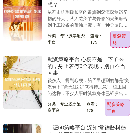
想？
从歼击机刺破长空的银翼到深海探测器坚
韧的外壳，从人造关节与骨骼的完美融合
到化工设备的耐蚀屏障，有一种金属以其
独特的强度密度比和卓越的耐蚀性，成为
分类：专业股票配资
查看：
富深策
高端制造领域的“....
平台
175
略
配资策略平台 心梗不是一下子来
的，身上若有3个表现，别再不当
回事
很多人一提到心梗，脑子里想到的都是“突
然倒下”“毫无征兆”“来得特别急”。也正因
为这样，不少人平时就算身体已经发出提
醒，也常常当成累了、上火了、休息不
分类：专业股票配
查看：
配资策略
好，拖一拖....
资平台
179
平台
中证50策略平台 深知:常德酱料秘