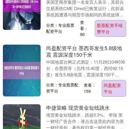
美国芝商所集团一名发言人表示，其前台
交易系统CME Direct已恢复运行，此前该
系统因遭遇与期货市场相同的系统故障而
被迫暂停。CME Direct是一款用于交....
查
分类：专业股票
股票配资手续
看：
配资平台
费平台
90
尚盈配资平台 墨西哥发生5.8级地
震 震源深度150千米
中国地震台网正式测定：11月29日04时06
分，在墨西哥（北纬15.40度，西经92.15
度）发生5.8级地震，震源深度150千
米。....
分类：专业股票配
查看：
尚盈配资
资平台
159
平台
申捷策略 现货黄金短线跳水
现货黄金短线跳水，跌超0.3%。 举报 第
一财经广告合作，请点击这里此内容为第
一财经原创，著作权归第一财经所有。未