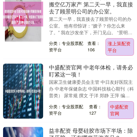
搬空亿万家产 第二天一早，我直接
去了顾景明公司的办公室。
第二天一早，我直接去了顾景明公司的办
公室。 他有些惊讶：“嫂子？你怎么来
了。” 我在沙发坐下，开门见山。 “景明，
我那个蠢货妹妹跑去机场不知道看见了什
分类：专业股票配
查看：
涨上策配资
么，回来眼....
资平台
106
平台
中盛配资官网 中老年体检，请务必
盯紧这一项！
国家卫生健康委员会主管 中日友好医院主
办 中老年保健杂志 中国科技核心期刊（科
普类） 尿常规 撰文 于洋 郑静 王萍 编辑
保健君 您有没有想过，其实尿液每天都....
分类：专业股票配
查看：
中盛配资
资平台
127
官网
益丰配资 母婴硅胶市场下半场：除