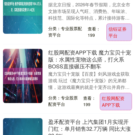
据北京日报，2026年春节假期，北京全市
文旅市场呈现人气旺、消费热、年味浓、
科技范、国际化等特点，累计接待游客
1984.3万人次，实现旅游总花费331.4亿
分类：专业股票配
查看：
信钰证券
元。....
资平台
199
平台
红股网配资APP下载 魔力宝贝十宠
版：水属性宠物这么搭，打火系
BOSS直接碾压不翻车
魔力宝贝十宠版【百度】剑风游戏盒获取
游戏 玩过《魔力宝贝十宠版》的兄弟都
懂，这游戏最爽的就是十宠齐出并肩作
战，不管是刷副本还是硬刚BOSS，宠物
分类：专业股票
查看：
红股网配资
搭配对了，能少走....
配资平台
199
APP下载
盈禾配资平台 上汽集团1月实现开
门红：单月销售32.7万辆 同比大涨