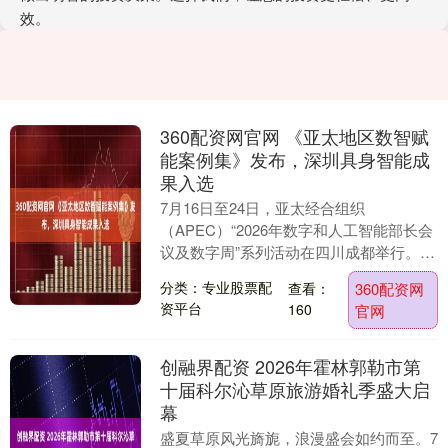
效。
360配资网官网 《亚太地区数智赋
能案例集》发布，深圳具身智能成
果入选
7月16日至24日，亚太经合组织
（APEC）“2026年数字和人工智能部长会
议及数字周”系列活动在四川成都举行。
作为部长会议的重要配套活动，工业和信
分类：专业股票配
查看：
360配资网
息化部于7....
资平台
160
官网
创融界配资 2026年霍林郭勒市第
十届科尔沁草原旅游婚礼季盛大启
幕
盛夏草原风光旖旎，浪漫盛会如约而至。7