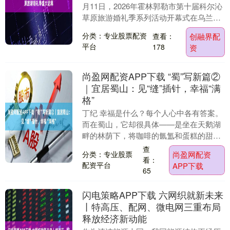
月11日，2026年霍林郭勒市第十届科尔沁
草原旅游婚礼季系列活动开幕式在乌兰牧
骑宫举行。本次活动深挖草原民俗文化内
分类：专业股票配资
查看：
创融界配
核，以文....
平台
178
资
尚盈网配资APP下载 “蜀”写新篇②
｜宜居蜀山：见“缝”插针，幸福“满
格”
丁纪 幸福是什么？每个人心中各有答案。
而在蜀山，它却很具体——是坐在天鹅湖
畔的林荫下，将咖啡的氤氲和蛋糕的甜
香，一起揉进一个安静的下午。 天鹅湖公
查
分类：专业股票
尚盈网配资
园，位处蜀山区....
看：
配资平台
APP下载
65
闪电策略APP下载 六网织就新未来
丨特高压、配网、微电网三重布局
释放经济新动能