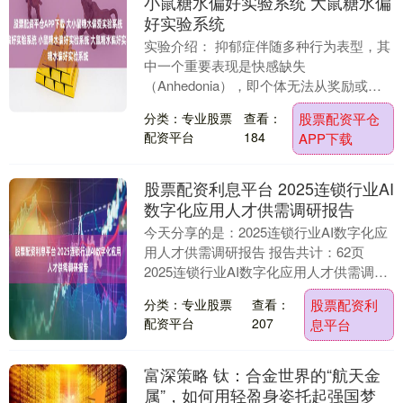
小鼠糖水偏好实验系统 大鼠糖水偏
好实验系统
实验介绍： 抑郁症伴随多种行为表型，其
中一个重要表现是快感缺失
（Anhedonia），即个体无法从奖励或愉
快的活动中体验到快乐。在动物模型实验
分类：专业股票
查看：
股票配资平仓
中，通常用糖水偏好....
配资平台
184
APP下载
股票配资利息平台 2025连锁行业AI
数字化应用人才供需调研报告
今天分享的是：2025连锁行业AI数字化应
用人才供需调研报告 报告共计：62页
2025连锁行业AI数字化应用人才供需调研
报告核心总结 《2025连锁行业AI数....
分类：专业股票
查看：
股票配资利
配资平台
207
息平台
富深策略 钛：合金世界的“航天金
属”，如何用轻盈身姿托起强国梦