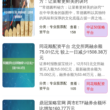
方：让菜肴更鲜美的诀窍
**常德酱料秘方：让菜肴更鲜美的诀窍**
在中华美食的版图中，常德酱料以其独特
的风味和深厚的文化底蕴占据一席之地。
无论是炖菜、炒菜还是凉拌，一勺常德酱
分类：专业股票配
查看：
中证50策略
料往往能让....
资平台
158
平台
同花顺配资平台 北交所两融余额
75.01亿元 较上一日减少1508.38万
元
证券时报数据宝统计，12月5日北交所融
资买入额为5.03亿元，最新融资余额为
75.00亿元，融券余额为53.46万元，融资
融券余额为75.01亿元。 12月5日....
分类：专业股票配
查看：
同花顺配资
资平台
105
平台
鼎冠策略官网 两市ETF融券余额环
比增加160.77万元