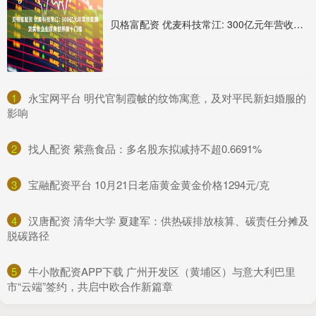
贝格富配资 优麦科技常江: 300亿元年营收是国货美妆企业跻身世界前十门槛
1
​永宝网平台 明代官制霞帔的纹饰寓意，及对平民新妇婚服的
影响
2
​找人配资 紫燕食品：多名股东拟减持不超0.6691%
3
​宝融配资平台 10月21日老庙黄金黄金价格1294元/克
4
​汉唐配资 清华大学 夏建军：供热碳排放核算、碳责任分摊及
脱碳路径
5
​牛小散配资APP下载 广州开发区（黄埔区）与意大利巴里
市“云端”签约，共启中欧合作新篇章