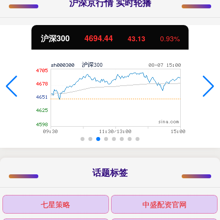
沪深京行情 实时轮播
沪深300
4694.44
43.13
0.93%
话题标签
七星策略
中盛配资官网