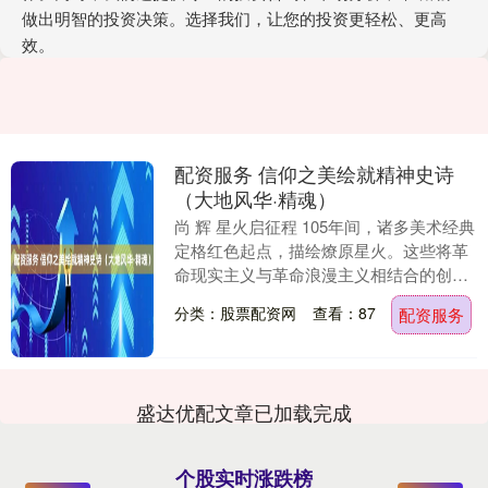
做出明智的投资决策。选择我们，让您的投资更轻松、更高
效。
配资服务 信仰之美绘就精神史诗
（大地风华·精魂）
尚 辉 星火启征程 105年间，诸多美术经典
定格红色起点，描绘燎原星火。这些将革
命现实主义与革命浪漫主义相结合的创
作，本身便是一场跨越时空的精神对话，
分类：股票配资网
查看：87
配资服务
引导观者在....
盛达优配文章已加载完成
个股实时涨跌榜