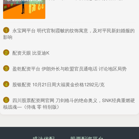
1
​永宝网平台 明代官制霞帔的纹饰寓意，及对平民新妇婚服的
影响
2
​配资天眼 比亚迪K
3
​盈乾配资平台 伊朗外长与欧盟官员通电话 讨论地区局势
4
​股银配资 10月21日周大福黄金价格1292元/克
5
​四川股票配资网官网 刀剑格斗的绝命奥义，SNK经典重燃硬
核战魂—《侍魂 零 特别版》
盛达优配
股票配资平台