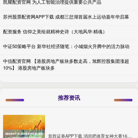
凯耀配资官网 为人工智能治理提供重要公共产品
苏州股票配资网APP下载 成都三岔湖首届水上运动嘉年华启幕
配资服务 信仰之美绘就精神史诗（大地风华·精魂）
中证50策略平台 新华社经济随笔：小城烟火升腾中的活力脉动
中信配资官网 【港股房地产板块多数走高，旭辉控股集团涨超
10%】 港股房地产板块多
推荐资讯
首胜证券APP下载 消息吧体育女神大赛16进8Day4：潘晓婷对决何雯娜夏思凝对阵王澜静