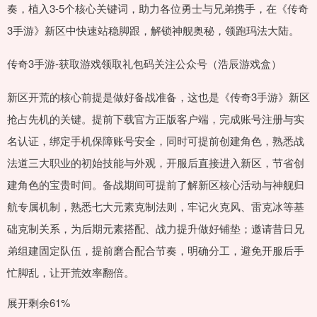
奏，植入3-5个核心关键词，助力各位勇士与兄弟携手，在《传奇
3手游》新区中快速站稳脚跟，解锁神舰奥秘，领跑玛法大陆。
传奇3手游-获取游戏领取礼包码关注公众号（浩辰游戏盒）
新区开荒的核心前提是做好备战准备，这也是《传奇3手游》新区
抢占先机的关键。提前下载官方正版客户端，完成账号注册与实
名认证，绑定手机保障账号安全，同时可提前创建角色，熟悉战
法道三大职业的初始技能与外观，开服后直接进入新区，节省创
建角色的宝贵时间。备战期间可提前了解新区核心活动与神舰归
航专属机制，熟悉七大元素克制法则，牢记火克风、雷克冰等基
础克制关系，为后期元素搭配、战力提升做好铺垫；邀请昔日兄
弟组建固定队伍，提前磨合配合节奏，明确分工，避免开服后手
忙脚乱，让开荒效率翻倍。
展开剩余61%