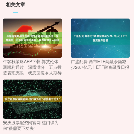
相关文章
牛客栈策略APP下载 郭艾伦体
广盛配资 两市ETF两融余额减
测顺利通过！深蹲满分，五点投
少26.7亿元丨ETF融资融券日报
篮表现亮眼，状态回暖令人期待
安庆股票配资网官网 这门课为
何“很需要下功夫”