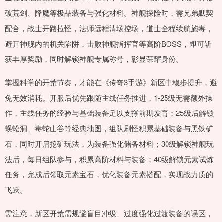
破荒剑、降魔等极品装备与强化材料。神舰探险时，需兄弟默契
配合，战士开路拉怪，法师远程清场控场，道士全程续航施毒，
避开神舰内的机关陷阱，击败神舰指挥官等高阶BOSS，即可斩
获丰厚奖励，同时解锁神舰专属称号，彰显荣耀身份。
掌握科学的开荒节奏，才能在《传奇3手游》新区中稳步提升，避
免无效消耗。开服后优先跟随主线任务推进，1-25级无需额外操
作，主线任务的经验与基础装备足以支撑前期发育；25级后解锁
蜈蚣洞、毒蛇山谷等经典地图，组队刷怪积累基础装备与黑铁矿
石，同时开启挖矿玩法，为装备强化储备材料；30级解锁神舰玩
法后，每日组队参与，积累高阶材料与装备；40级解锁元素试炼
任务，完成后领取元素宝石，优化装备元素搭配，实现战力质的
飞跃。
需注意，新区开荒需规避盲目冲级、过度强化过渡装备的误区，