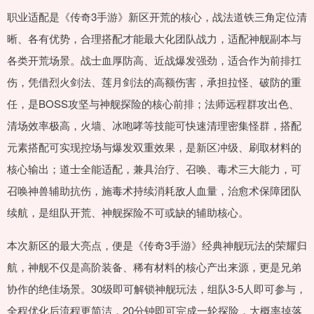
职业适配是《传奇3手游》新区开荒的核心，战法道铁三角定位清
晰、各有优势，合理搭配才能最大化团队战力，适配神舰副本与
各类开荒场景。战士血厚防高、近战爆发强劲，适合作为前排扛
伤，凭借烈火剑法、莲月剑法的高额伤害，承担拉怪、破防的重
任，是BOSS攻坚与神舰探险的核心前排；法师远程群攻出色、
清场效率极高，火墙、冰咆哮等技能可快速清理密集怪群，搭配
元素搭配可实现控场与爆发双重效果，是新区冲级、刷取材料的
核心输出；道士全能适配，兼具治疗、召唤、毒术三大能力，可
召唤神兽辅助抗伤，施毒术持续消耗敌人血量，治愈术保障团队
续航，是组队开荒、神舰探险不可或缺的辅助核心。
本次新区的最大亮点，便是《传奇3手游》经典神舰玩法的荣耀归
航，神舰不仅是高阶装备、稀有材料的核心产出来源，更是兄弟
协作的绝佳场景。30级即可解锁神舰玩法，组队3-5人即可参与，
全程优化后流程更简洁，20分钟即可完成一轮探险，大概率掉落