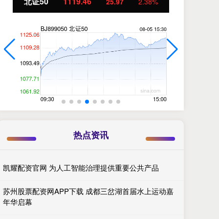
创业板指
3535.14
基
46.18
1.32%
热点资讯
凯耀配资官网 为人工智能治理提供重要公共产品
苏州股票配资网APP下载 成都三岔湖首届水上运动嘉
年华启幕