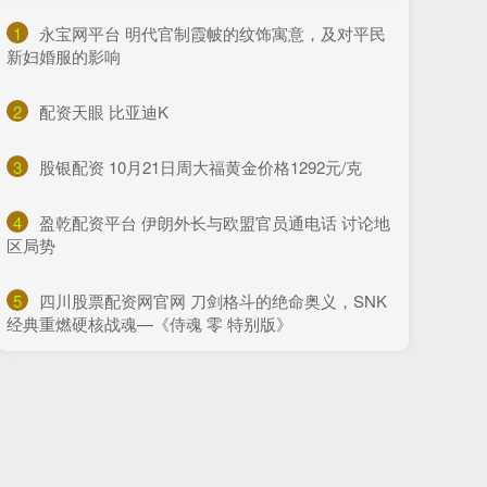
1
​永宝网平台 明代官制霞帔的纹饰寓意，及对平民
新妇婚服的影响
2
​配资天眼 比亚迪K
3
​股银配资 10月21日周大福黄金价格1292元/克
4
​盈乾配资平台 伊朗外长与欧盟官员通电话 讨论地
区局势
5
​四川股票配资网官网 刀剑格斗的绝命奥义，SNK
经典重燃硬核战魂—《侍魂 零 特别版》