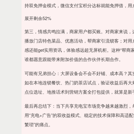
持双免押金模式，微信支付宝积分达标就能免押借，用
展开剩余52%
第三，情感共鸣拉满，商家用户都买账。对商家来说，这
播放门店特色菜品、优惠活动，帮商家引流锁客；对用
感还能get实用资讯，体验感远超无屏机柜。这种“帮
谁都愿意跟能带来附加价值的合作伙伴长期合作。
可能有兄弟担心：大屏设备会不会不好铺、成本高？其实
如在本地连锁餐饮、热门奶茶店试点，验证收益后再大
点位选址、地推话术到营销方案全打包提供，就算是新
最后再总结下：当下共享充电宝市场竞争越来越激烈，单
用“充电+广告”的双收益模式、稳定的技术保障和高适
繁琐”的痛点。