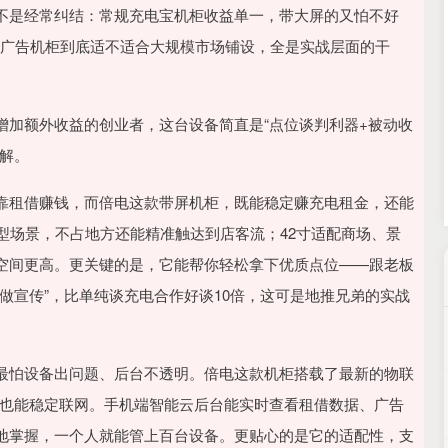
北证50
1119.46
4%
25.97
2.38%
不是经常纠结：常规充电宝机柜收益单一，带大屏的又怕不好
屏幕广告机柜到底适不适合大规模市场铺设，全是实战层面的干
增加额外收益的创业者，这台设备简直是“点位谈判利器+被动收
解。
靠租借赚钱，而倍电这款带屏机柜，既能稳定赚充电租金，还能
型场景，不占地方还能精准触达到店客流；42寸适配商场、景
空间更高。更关键的是，它能帮你轻松拿下优质点位——跟老板
做宣传”，比单纯谈充电合作好谈10倍，这可是地推兄弟的实战
最怕设备出问题、后台不透明。倍电这款机柜搭载了最新的物联
位也能稳定联网。手机端智能云后台能实时查看租借数据、广告
地掌握，一个人就能管上百台设备。更贴心的是它的适配性，支