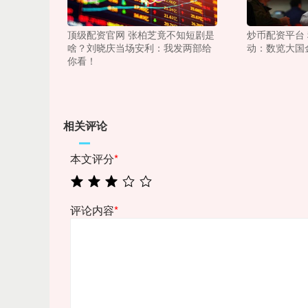
顶级配资官网 张柏芝竟不知短剧是
炒币配资平台
啥？刘晓庆当场安利：我发两部给
动：数览大国
你看！
相关评论
本文评分
*
评论内容
*