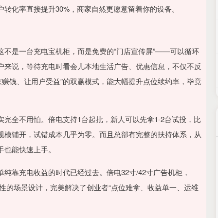
户转化率直接提升30%，商家自然更愿意留着你的设备。
不是一台充电宝机柜，而是免费的“门店宣传屏”——可以循环
户来说，等待充电时看会儿本地生活广告、优惠信息，不仅不反
商家赚钱、让用户受益”的双赢模式，能大幅提升点位续约率，毕竟
完全不用怕。倍电支持1台起批，新人可以先拿1-2台试投，比
规模铺开，试错成本几乎为零。而且总部有完整的扶持体系，从
手也能快速上手。
纯靠充电收益的时代已经过去。倍电32寸/42寸广告机柜，
配性的场景设计，完美解决了创业者“点位难拿、收益单一、运维