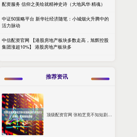
配资服务 信仰之美绘就精神史诗（大地风华·精魂）
中证50策略平台 新华社经济随笔：小城烟火升腾中的
活力脉动
中信配资官网 【港股房地产板块多数走高，旭辉控股
集团涨超10%】 港股房地产板块多
推荐资讯
顶级配资官网 张柏芝竟不知短剧是啥？刘晓庆当场安利：我发两部给你看！