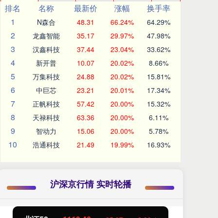
排名
名称
最新价
涨幅
换手率
1
N森合
48.31
66.24%
64.29%
2
龙鑫智能
35.17
29.97%
47.98%
3
汉鑫科技
37.44
23.04%
33.62%
4
新开普
10.07
20.02%
8.66%
5
万集科技
24.88
20.02%
15.81%
6
中巨芯
23.21
20.01%
17.34%
7
正帆科技
57.42
20.00%
15.32%
8
天禄科技
63.36
20.00%
6.11%
9
智动力
15.06
20.00%
5.78%
10
浩通科技
21.49
19.99%
16.93%
沪深京行情 实时轮播