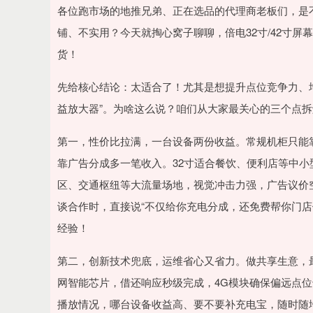
沪深300
4658.15
8.49
1.86%
57.22
1.2
各位跑市场的地推兄弟、正在选品的代理商老板们，是
铺、不实用？今天就掏心窝子聊聊，倍电32寸/42寸
货！
先给核心结论：太适合了！尤其是想提升点位竞争力、
益放大器”。为啥这么说？咱们从大家最关心的三个点拆
第一，性价比拉满，一台设备两份收益。常规机柜只能
靠广告分成多一笔收入。32寸适合餐饮、便利店等中小
区、交通枢纽等大流量场地，视觉冲击力强，广告议价
谈合作时，直接说“不仅给你充电分成，还免费帮你门店
经验！
第二，创新技术兜底，运维省心又省力。做共享生意，
网智能芯片，借还响应秒级完成，4G模块确保偏远点
播放情况，哪台设备收益高、要不要补充电宝，随时随