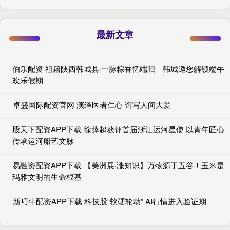
最新文章
伯乐配资 祖籍陕西韩城县·一脉粽香忆端阳｜韩城邀您解锁端午
欢乐假期
卓盛国际配资官网 演绎医者仁心 谱写人间大爱
股天下配资APP下载 徐薛超获评首届浙江运河星使 以青年匠心
传承运河船艺文脉
易融资配资APP下载 【美洲展·涨知识】万物源于五谷！玉米是
玛雅文明的生命根基
新巧牛配资APP下载 科技股“软硬轮动” AI行情进入验证期