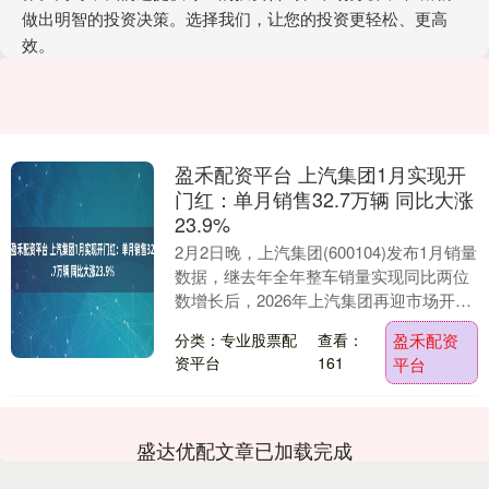
做出明智的投资决策。选择我们，让您的投资更轻松、更高
效。
盈禾配资平台 上汽集团1月实现开
门红：单月销售32.7万辆 同比大涨
23.9%
2月2日晚，上汽集团(600104)发布1月销量
数据，继去年全年整车销量实现同比两位
数增长后，2026年上汽集团再迎市场开门
红：1月实现整车批售32.7万辆，同....
分类：专业股票配
查看：
盈禾配资
资平台
161
平台
盛达优配文章已加载完成