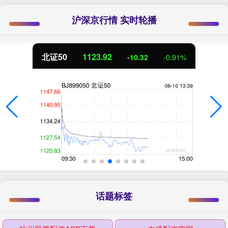
沪深京行情 实时轮播
北证50
1123.99
-10.25
-0.90%
话题标签