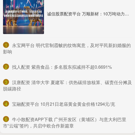
诚信股票配资平台 万顺新材：10万吨动力及储能电池箔项目主设备铝箔轧机已陆续进入调试阶段
1
​永宝网平台 明代官制霞帔的纹饰寓意，及对平民新妇婚服的
影响
2
​找人配资 紫燕食品：多名股东拟减持不超0.6691%
3
​汉唐配资 清华大学 夏建军：供热碳排放核算、碳责任分摊及
脱碳路径
4
​宝融配资平台 10月21日老庙黄金黄金价格1294元/克
5
​牛小散配资APP下载 广州开发区（黄埔区）与意大利巴里
市“云端”签约，共启中欧合作新篇章