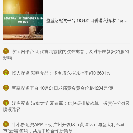
盈盛达配资平台 10月21日香港六福珠宝黄金价格48210港币/两
1
​永宝网平台 明代官制霞帔的纹饰寓意，及对平民新妇婚服的
影响
2
​找人配资 紫燕食品：多名股东拟减持不超0.6691%
3
​宝融配资平台 10月21日老庙黄金黄金价格1294元/克
4
​汉唐配资 清华大学 夏建军：供热碳排放核算、碳责任分摊及
脱碳路径
5
​牛小散配资APP下载 广州开发区（黄埔区）与意大利巴里
市“云端”签约，共启中欧合作新篇章