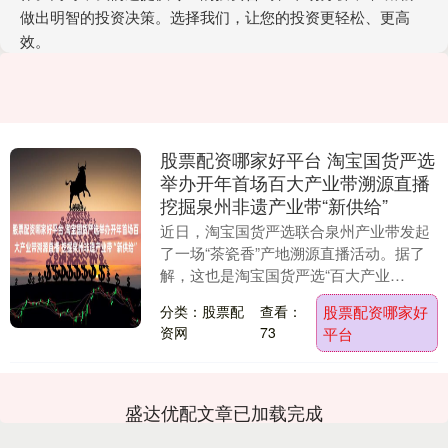
做出明智的投资决策。选择我们，让您的投资更轻松、更高
效。
股票配资哪家好平台 淘宝国货严选
举办开年首场百大产业带溯源直播
挖掘泉州非遗产业带“新供给”
近日，淘宝国货严选联合泉州产业带发起
了一场“茶瓷香”产地溯源直播活动。据了
解，这也是淘宝国货严选“百大产业
带”2026年第一场溯源直播，本次直播重点
分类：股票配
查看：
股票配资哪家好
挖掘了大师制....
资网
73
平台
盛达优配文章已加载完成