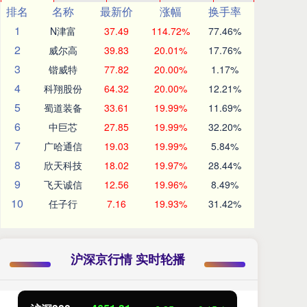
排名
名称
最新价
涨幅
换手率
1
N津富
37.49
114.72%
77.46%
2
威尔高
39.83
20.01%
17.76%
3
锴威特
77.82
20.00%
1.17%
4
科翔股份
64.32
20.00%
12.21%
5
蜀道装备
33.61
19.99%
11.69%
6
中巨芯
27.85
19.99%
32.20%
7
广哈通信
19.03
19.99%
5.84%
8
欣天科技
18.02
19.97%
28.44%
9
飞天诚信
12.56
19.96%
8.49%
10
任子行
7.16
19.93%
31.42%
沪深京行情 实时轮播