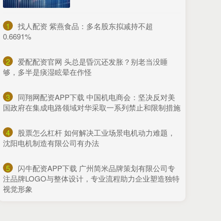
1
​找人配资 紫燕食品：多名股东拟减持不超
0.6691%
2
​爱配配资官网 头总是昏沉还发胀？别老当没睡
够，多半是痰湿眩晕在作怪
3
​同翔网配资APP下载 中国机电商会：坚决反对美
国政府在集成电路领域对华采取一系列禁止和限制措施
4
​股票怎么杠杆 如何解决工业场景电机动力难题，
沈阳电机制造有限公司有办法
5
​闪牛配资APP下载 广州简米品牌策划有限公司专
注品牌LOGO与整体设计，专业流程助力企业塑造独特
视觉形象