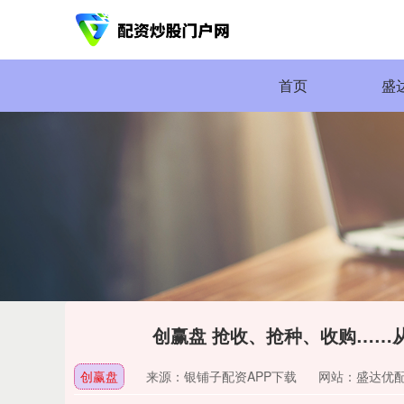
首页
盛
创赢盘 抢收、抢种、收购……从
创赢盘
来源：银铺子配资APP下载
网站：盛达优