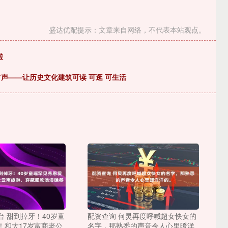
盛达优配提示：文章来自网络，不代表本站观点。
啦
有声——让历史文化建筑可读 可逛 可生活
 甜到掉牙！40岁童
配资查询 何炅再度呼喊超女快女的
！和大17岁富商老公
名字，那熟悉的声音令人心里暖洋