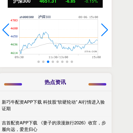
北证50
1122.88
创
3.42
0.30%
热点资讯
新巧牛配资APP下载 科技股“软硬轮动” AI行情进入验
证期
吉首配资APP下载 《妻子的浪漫旅行2026》收官，步
履向远，爱意归心