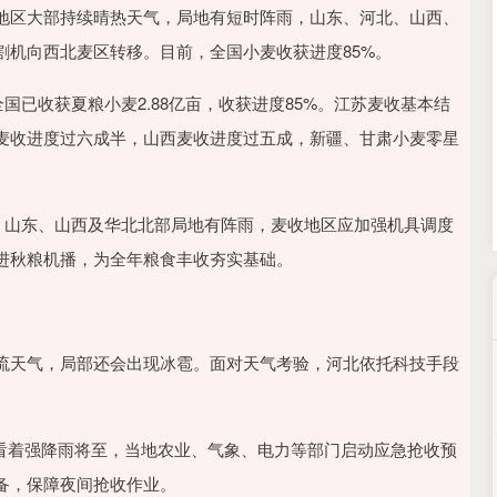
沪深300
4651.31
.24%
-6.85
-0.15%
地区大部持续晴热天气，局地有短时阵雨，山东、河北、山西、
割机向西北麦区转移。目前，全国小麦收获进度85%。
国已收获夏粮小麦2.88亿亩，收获进度85%。江苏麦收基本结
麦收进度过六成半，山西麦收进度过五成，新疆、甘肃小麦零星
好，山东、山西及华北北部局地有阵雨，麦收地区应加强机具调度
进秋粮机播，为全年粮食丰收夯实基础。
流天气，局部还会出现冰雹。面对天气考验，河北依托科技手段
眼看着强降雨将至，当地农业、气象、电力等部门启动应急抢收预
备，保障夜间抢收作业。