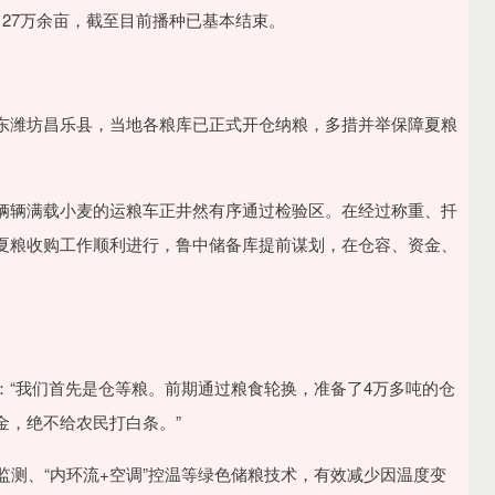
27万余亩，截至目前播种已基本结束。
东潍坊昌乐县，当地各粮库已正式开仓纳粮，多措并举保障夏粮
辆辆满载小麦的运粮车正井然有序通过检验区。在经过称重、扦
夏粮收购工作顺利进行，鲁中储备库提前谋划，在仓容、资金、
：“我们首先是仓等粮。前期通过粮食轮换，准备了4万多吨的仓
金，绝不给农民打白条。”
监测、“内环流+空调”控温等绿色储粮技术，有效减少因温度变