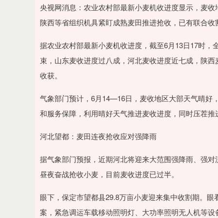
深证成指
14110.12
.92
0.57%
-34.08
-0
央视网消息：农业农村部最新小麦机收进度显示，麦收
陕西等省组织机具紧盯成熟麦田推进抢收，已有联合收
据农业农村部最新小麦机收进度，截至6月13日17时，全
束，山东麦收进度过八成，河北麦收进度近七成，陕西
收获。
气象部门预计，6月14—16日，麦收地区大部天气晴
和服务保障，利用晴好天气推进麦收进度，同时压茬推
河北望都：麦田连夜抢收应对强降雨
据气象部门预报，近期河北将迎来大范围强降雨、强对
昼夜奋战抢收小麦，目前麦收进度已过半。
眼下，保定市望都县29.8万亩小麦迎来集中收割期。
案，紧急调运车载移动照明灯、大功率照明无人机等设