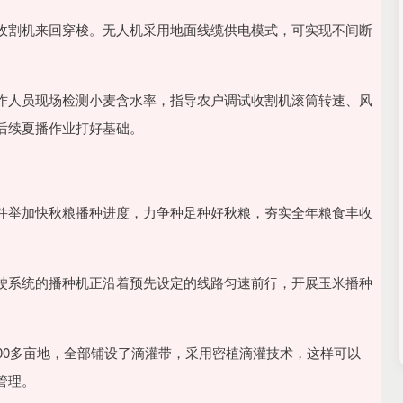
收割机来回穿梭。无人机采用地面线缆供电模式，可实现不间断
作人员现场检测小麦含水率，指导农户调试收割机滚筒转速、风
后续夏播作业打好基础。
并举加快秋粮播种进度，力争种足种好秋粮，夯实全年粮食丰收
驶系统的播种机正沿着预先设定的线路匀速前行，开展玉米播种
00多亩地，全部铺设了滴灌带，采用密植滴灌技术，这样可以
管理。